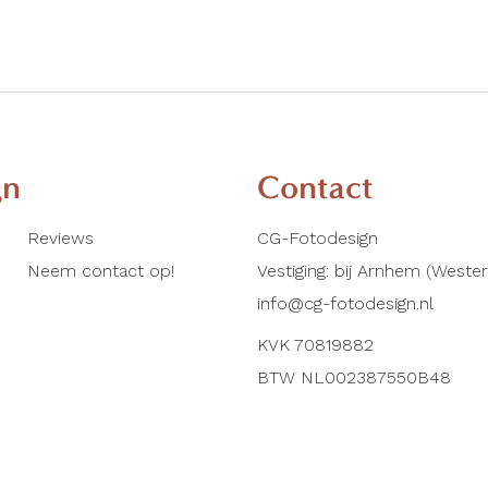
paginerin
gn
Contact
Reviews
CG-Fotodesign
Neem contact op!
Vestiging: bij Arnhem (Weste
info@cg-fotodesign.nl
KVK 70819882
BTW NL002387550B48