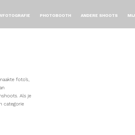
WFOTOGRAFIE
PHOTOBOOTH
ANDERE SHOOTS
MI
maakte foto’s,
an
nshoots. Als je
en categorie