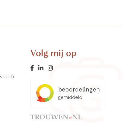
g
Volg mij op
rvoort)
beoordelingen
gemiddeld