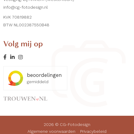
info@cg-fotodesign.nl
KVK 70819882
BTW NL002387550B48
Volg mij op
beoordelingen
gemiddeld
2026 © CG-Fotodesign
Algemene voorwaarden
Privacybeleid