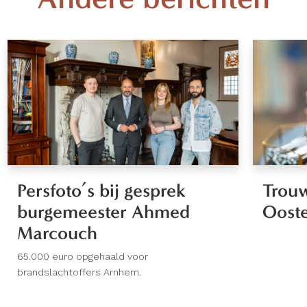
Persfoto’s bij gesprek
Trouw
burgemeester Ahmed
Oost
Marcouch
65.000 euro opgehaald voor
brandslachtoffers Arnhem.