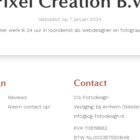
Pixel Creation B.V
Geplaatst op 7 januari 2024
Hier werk ik 24 uur in loondienst als webdesigner en fotograaf
gn
Contact
Reviews
CG-Fotodesign
Neem contact op!
Vestiging: bij Arnhem (Weste
info@cg-fotodesign.nl
KVK 70819882
BTW NL002387550B48