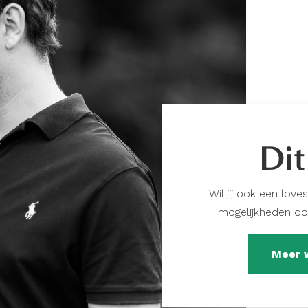
Dit
Wil jij ook een love
mogelijkheden do
Meer 