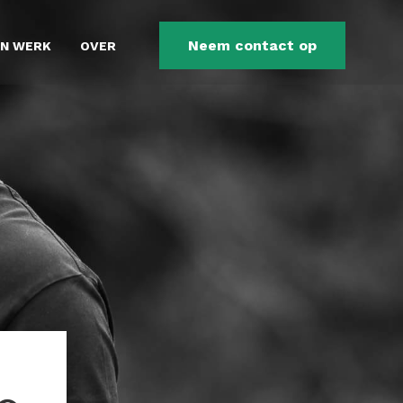
Neem contact op
JN WERK
OVER